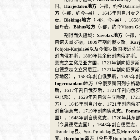
国。
Härjedalen地方
（~郡，约今Dalarn
方
（~郡，约今~县），1645年割自
丹麦
之
麦
。
Blekinge地方
（~郡，今~县），165
自
丹麦
。
Båhus地方
（~郡，约今Västra G
割得而失疆域：
Savolax地方
（~郡，
自
诺夫哥罗德
，1809年割向
俄罗斯
。
Kar
Pohjois-Karjala县以及今
俄罗斯
国接近
芬
割向
俄罗斯
，1809年其余部割向
俄罗斯
。
意志
之
立窝尼亚
方国，1721年割向
俄罗斯
自
德意志
之
立窝尼亚
，1721年割向
俄罗斯
界地区），1583年割自
俄罗斯，
1595年
Ingermanland地方
（今
俄罗斯
国
列宁格勒
斯
，1617年割自
俄罗斯，
1721年割向
俄
中北部），1629年割自
波兰立陶宛
，172
方），1645年割自
丹麦
，1721年割向
俄
割自
德意志，
1719年割向
德意志
。
Pomm
国），1648年割自
德意志
，1720年其东
（今属
德意志
国），1648年割自
德意志
，
Trøndelag县、Sør-Trøndelag县及Møre&
麦
。
Bornholm岛方
（今
丹麦
Bornholm