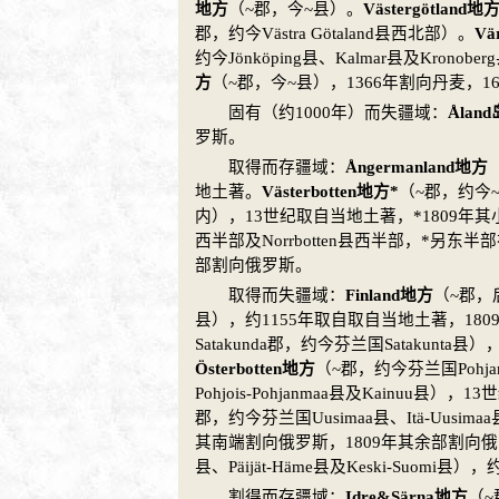
地方
（~郡，今~县）。
Västergötland地
郡，约今Västra Götaland县西北部）。
Vä
约今Jönköping县、Kalmar县及Kronobe
方
（~郡，今~县），1366年割向
丹麦
，1
固有（约1000年）而失疆域：
Ålan
罗斯
。
取得而存疆域：
Ångermanland地方
地土著。
Västerbotten地方*
（~郡，约今~
内），13世纪取自当地土著，*1809年
西半部及Norrbotten县西半部，*另东半
部割向
俄罗斯。
（版权所有 KINA.cc）
取得而失疆域：
Finland地方
（~郡，后E
县），约1155年取自取自当地土著，180
Satakunda郡，约今
芬兰
国Satakunta
Österbotten地方
（~郡，约今
芬兰
国Pohja
Pohjois-Pohjanmaa县及Kainuu县
郡，约今
芬兰
国Uusimaa县、Itä-Uusi
其南端割向
俄罗斯
，1809年其余部割向
俄
县、Päijät-Häme县及Keski-Suomi
割得而存疆域：
Idre&Särna地方
（~