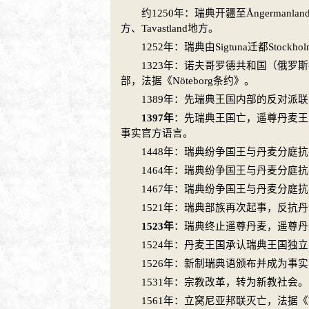
约1250年：
瑞典
开疆至Ångermanland
方、Tavastland地方。
1252年：
瑞典
由Sigtuna迁都Stockho
1323年：
诺夫哥罗德
共和国（
俄罗斯
部，法据《Nöteborg条约》。
（版权所有 K
1389年：先
瑞典
王国内部的反对派联
1397年
：先
瑞典
王国亡，遥尊
丹麦
王
事实官方语言。
1448年：
瑞典
纷争国王与
丹麦
分庭抗
1464年：
瑞典
纷争国王与
丹麦
分庭抗
1467年：
瑞典
纷争国王与
丹麦
分庭抗
1521年：
瑞典
部族再次起事，反抗
丹
1523年
：
瑞典
终止遥尊
丹麦
，遥尊
丹
1524年：
丹麦
王国承认
瑞典
王国独立
1526年：新制
瑞典
语颁布并成为事实
1531年：宗教改革，转为新教社会。
1561年：
立窝尼亚
邦联灭亡，法据《W