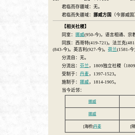
君临而存疆域：无。
君临而失疆域：
挪威
方国
（今
挪威
国
【相关社稷】
同室：
挪威
(950-今)，语言相通、
同族：西
哥特
(419-721)。
法兰克
(48
(843-今)。
英吉利
(927-今)。
荷兰
(1581-今
分流自：无。
分流出：
芬兰
，1809独立社稷（18
受制于：
丹麦
，1397-1523。
施制于：
挪威
，1814-1905。
当今近邻：
挪威
挪威
[海桥]
丹麦
[