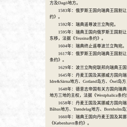
方及Dagö地方。
1583年：
俄罗斯
王国向
瑞典
王国割让Ka
约》。
1592年：
瑞典
遥尊
波兰立陶宛
。
1595年：
瑞典
王国向
俄罗斯
王国割让K
东移，法据《Teusina条约》。
1604年：
瑞典
终止遥尊
波兰立陶宛
。
1617年：
俄罗斯
王国向
瑞典
王国割让Ka
条约》。
1629年：
波兰立陶宛
联邦向
瑞典
王国
1645年：
丹麦
王国及其
挪威
方国向
瑞
Idre&Särna地方、Gotland岛方、Ösel
1648年：
德意志
帝国有关方国向
瑞典
地方三地的主权，法据《Westphalica条
1658年：
丹麦
王国及其
挪威
方国向
瑞
Båhus地方、Trøndelag地方、Bornhol
1660年：
瑞典
王国向
丹麦
王国及其
挪
《København条约》。