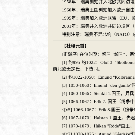
1958年：
瑞典
创始并入北
欧
共同边境
1960年：
瑞典
王国创始加入
欧
洲自由
1995年：
瑞典
加入
欧
洲联盟（EU，
2001年：
瑞典
并入
欧
洲共同边境区（Sc
特别注意：
瑞典
不是北约（NATO）
【
社稷元首
】
[正溯序] 在位时期：称号 "绰号"，
[1] 约995-约1022：Olof 3. "Skötk
前北
欧
无定氏，下皆同。
[2] 约1022-1050：Emund "Kolb
[3] 1050-1060：Emund "den gaml
[4] 1060-1066：Stenkil 1.国王，
异氏
[5] 1066-1067：Erik 7. 国王
<[x5] 1066-1067：Erik 8.
[6] 1067-1070：Halsten 1.国王，先君
[7] 1070-1079：Håkan "Röde"
<[x7] 1070-1075：Anund "Gå