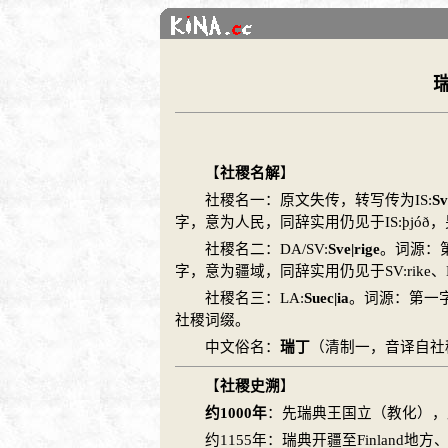
【
社稷名解
】
社稷名一：原文失传，转写传为IS:
Sv
字，意为人民，同辞实用仍见于IS:þjóð
社稷名二：DA/SV:
Sve|rige
。词源：
字，意为疆域，同辞实用仍见于SV:rike、DA
社稷名三：LA:
Suec|ia
。词源：第一
社稷词缀。
中文俗名：
瑞丁
（清制一，音译自社
【
社稷史溯
】
约1000年
：先
瑞典
王国立（教化），
约1155年：
瑞典
开疆至Finland地方、N