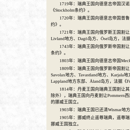
1719年：
瑞典
王国向
德意志
帝国
汉诺
《Stockholm条约》。
1720年：
瑞典
王国向
德意志
帝国
普鲁
约》。
1721年：
瑞典
王国向
俄罗斯
王国割让Ka
Livland地方、Dagö岛方、Ösel岛方，法
1743年：
瑞典
王国向
俄罗斯
帝国割让K
条约》。
1803年：
瑞典
王国向
德意志
帝国Mec
1809年：
瑞典
王国向
俄罗斯
帝国割让Fi
Savolax地方、Tavastland地方、Karjal
Lappland地方东部、Åland岛方，法据《Fr
1814年：
丹麦
王国向
瑞典
王国割让其
除外），
瑞典
王国向
丹麦
割让Pommern
的
挪威
王国立。
1903年：
瑞典
王国已还清Wismar
1905年：
挪威
终止遥尊
瑞典
，遥尊
瑞
挪威
王国独立。