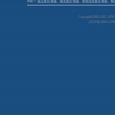
东欧>>
波兰首页
/
首版
、
捷克首页
/
首版
、
斯洛伐克首页
/
首版
、
匈
Copyright©2001-20
21
, KIN
辽ICP备13001115号