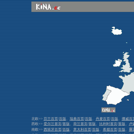
北欧>>
芬兰首页
/
首版
、
瑞典首页
/
首版
、
丹麦首页
/
首版
、
挪威首
西欧>>
爱尔兰首页
/
首版
、
荷兰首页
/
首版
、
比利时首页
/
首版
、
卢
南欧>>
西班牙首页
/
首版
、
意大利首页
/
首版
、
希腊首页
/
首版
、
塞