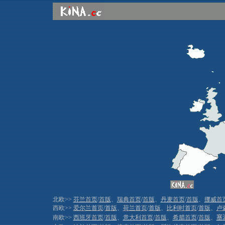
北欧>>
芬兰首页
/
首版
、
瑞典首页
/
首版
、
丹麦首页
/
首版
、
挪威首
西欧>>
爱尔兰首页
/
首版
、
荷兰首页
/
首版
、
比利时首页
/
首版
、
卢
南欧>>
西班牙首页
/
首版
、
意大利首页
/
首版
、
希腊首页
/
首版
、
塞