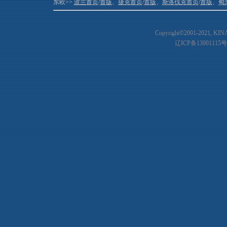
东欧>>
波兰首页
/
首版
、
捷克首页
/
首版
、
斯洛伐克首页
/
首版
、
匈
Copyright©2001-20
21
, KIN
辽ICP备13001115号