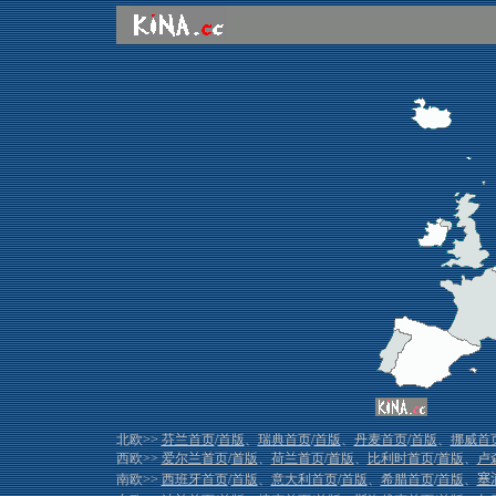
北欧>>
芬兰首页
/
首版
、
瑞典首页
/
首版
、
丹麦首页
/
首版
、
挪威首
西欧>>
爱尔兰首页
/
首版
、
荷兰首页
/
首版
、
比利时首页
/
首版
、
卢
南欧>>
西班牙首页
/
首版
、
意大利首页
/
首版
、
希腊首页
/
首版
、
塞