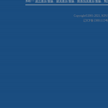
东欧>>
波兰首页
/
首版
、
捷克首页
/
首版
、
斯洛伐克首页
/
首版
、
匈
Copyright©2001-20
21
, KIN
辽ICP备13001115号