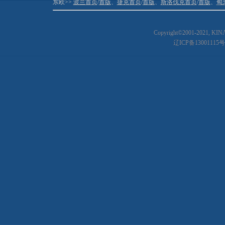
东欧>>
波兰首页
/
首版
、
捷克首页
/
首版
、
斯洛伐克首页
/
首版
、
匈
Copyright©2001-20
21
, KIN
辽ICP备13001115号