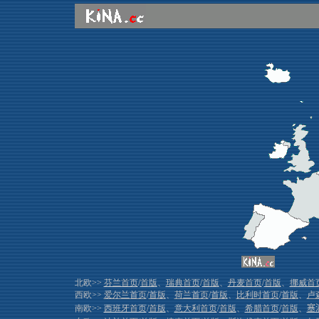
北欧>>
芬兰首页
/
首版
、
瑞典首页
/
首版
、
丹麦首页
/
首版
、
挪威首
西欧>>
爱尔兰首页
/
首版
、
荷兰首页
/
首版
、
比利时首页
/
首版
、
卢
南欧>>
西班牙首页
/
首版
、
意大利首页
/
首版
、
希腊首页
/
首版
、
塞