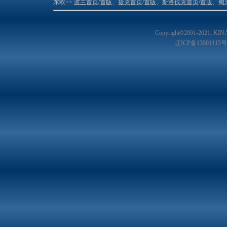
东欧>>
波兰首页
/
首版
、
捷克首页
/
首版
、
斯洛伐克首页
/
首版
、
匈
Copyright©2001-20
21
, KIN
辽ICP备13001115号