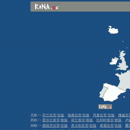
北欧>>
芬兰首页
/
首版
、
瑞典首页
/
首版
、
丹麦首页
/
首版
、
挪威首
西欧>>
爱尔兰首页
/
首版
、
荷兰首页
/
首版
、
比利时首页
/
首版
、
卢
南欧>>
西班牙首页
/
首版
、
意大利首页
/
首版
、
希腊首页
/
首版
、
塞