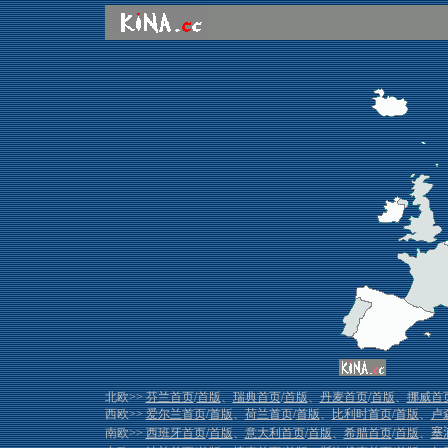
北欧>>
芬兰首页
/
首版
、
瑞典首页
/
首版
、
丹麦首页
/
首版
、
挪威首
西欧>>
爱尔兰首页
/
首版
、
荷兰首页
/
首版
、
比利时首页
/
首版
、
卢
南欧>>
西班牙首页
/
首版
、
意大利首页
/
首版
、
希腊首页
/
首版
、
塞