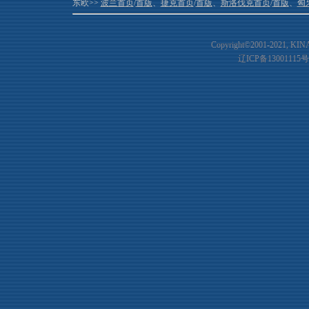
东欧>>
波兰首页
/
首版
、
捷克首页
/
首版
、
斯洛伐克首页
/
首版
、
匈
Copyright©2001-20
21
, KIN
辽ICP备13001115号