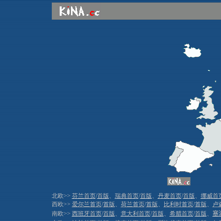
北欧>>
芬兰首页
/
首版
、
瑞典首页
/
首版
、
丹麦首页
/
首版
、
挪威首
西欧>>
爱尔兰首页
/
首版
、
荷兰首页
/
首版
、
比利时首页
/
首版
、
卢
南欧>>
西班牙首页
/
首版
、
意大利首页
/
首版
、
希腊首页
/
首版
、
塞