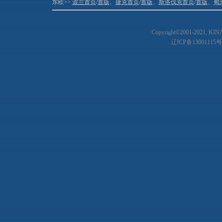
东欧>>
波兰首页
/
首版
、
捷克首页
/
首版
、
斯洛伐克首页
/
首版
、
匈
Copyright©2001-20
21
, KIN
辽ICP备13001115号