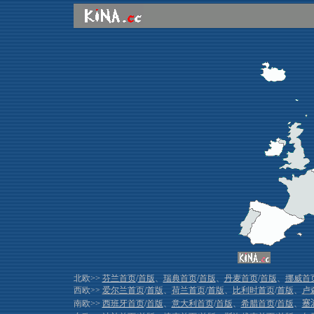
北欧>>
芬兰首页
/
首版
、
瑞典首页
/
首版
、
丹麦首页
/
首版
、
挪威首
西欧>>
爱尔兰首页
/
首版
、
荷兰首页
/
首版
、
比利时首页
/
首版
、
卢
南欧>>
西班牙首页
/
首版
、
意大利首页
/
首版
、
希腊首页
/
首版
、
塞