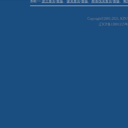
东欧>>
波兰首页
/
首版
、
捷克首页
/
首版
、
斯洛伐克首页
/
首版
、
匈
Copyright©2001-20
21
, KIN
辽ICP备13001115号