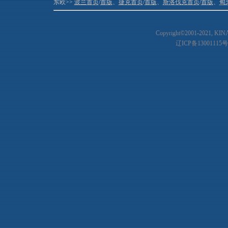
东欧>>
波兰首页
/
首版
、
捷克首页
/
首版
、
斯洛伐克首页
/
首版
、
匈
Copyright©2001-20
21
, KIN
辽ICP备13001115号