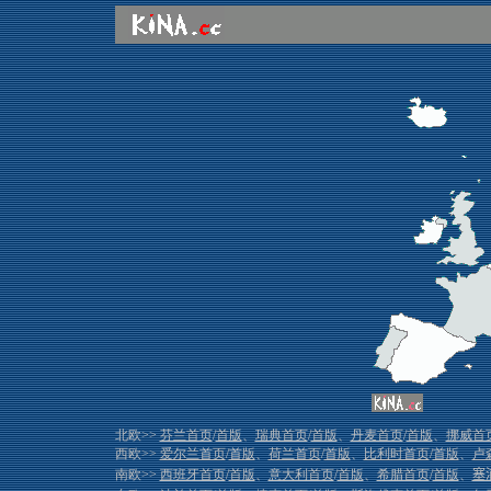
北欧>>
芬兰首页
/
首版
、
瑞典首页
/
首版
、
丹麦首页
/
首版
、
挪威首
西欧>>
爱尔兰首页
/
首版
、
荷兰首页
/
首版
、
比利时首页
/
首版
、
卢
南欧>>
西班牙首页
/
首版
、
意大利首页
/
首版
、
希腊首页
/
首版
、
塞