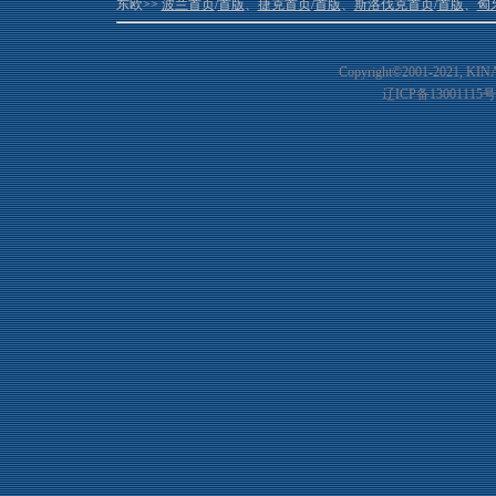
东欧>>
波兰首页
/
首版
、
捷克首页
/
首版
、
斯洛伐克首页
/
首版
、
匈
Copyright©2001-20
21
, KIN
辽ICP备13001115号