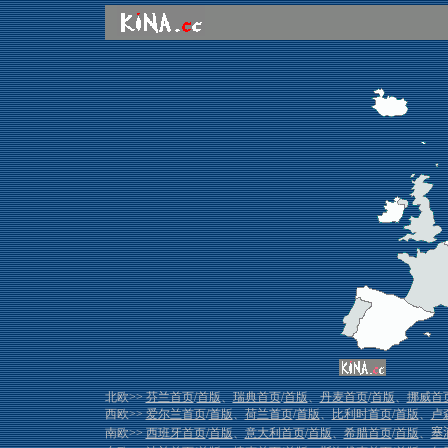
北欧>>
芬兰首页
/
首版
、
瑞典首页
/
首版
、
丹麦首页
/
首版
、
挪威首
西欧>>
爱尔兰首页
/
首版
、
荷兰首页
/
首版
、
比利时首页
/
首版
、
卢
南欧>>
西班牙首页
/
首版
、
意大利首页
/
首版
、
希腊首页
/
首版
、
塞