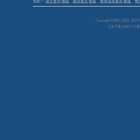
东欧>>
波兰首页
/
首版
、
捷克首页
/
首版
、
斯洛伐克首页
/
首版
、
匈
Copyright©2001-20
21
, KIN
辽ICP备13001115号