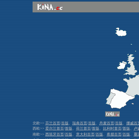
北欧>>
芬兰首页
/
首版
、
瑞典首页
/
首版
、
丹麦首页
/
首版
、
挪威首
西欧>>
爱尔兰首页
/
首版
、
荷兰首页
/
首版
、
比利时首页
/
首版
、
卢
南欧>>
西班牙首页
/
首版
、
意大利首页
/
首版
、
希腊首页
/
首版
、
塞