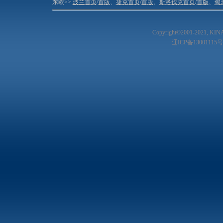
东欧>>
波兰首页
/
首版
、
捷克首页
/
首版
、
斯洛伐克首页
/
首版
、
匈
Copyright©2001-20
21
, KIN
辽ICP备13001115号