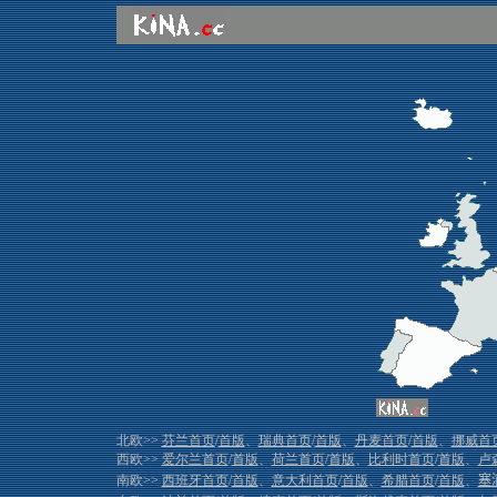
北欧>>
芬兰首页
/
首版
、
瑞典首页
/
首版
、
丹麦首页
/
首版
、
挪威首
西欧>>
爱尔兰首页
/
首版
、
荷兰首页
/
首版
、
比利时首页
/
首版
、
卢
南欧>>
西班牙首页
/
首版
、
意大利首页
/
首版
、
希腊首页
/
首版
、
塞