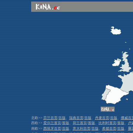
北欧>>
芬兰首页
/
首版
、
瑞典首页
/
首版
、
丹麦首页
/
首版
、
挪威首
西欧>>
爱尔兰首页
/
首版
、
荷兰首页
/
首版
、
比利时首页
/
首版
、
卢
南欧>>
西班牙首页
/
首版
、
意大利首页
/
首版
、
希腊首页
/
首版
、
塞