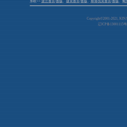
东欧>>
波兰首页
/
首版
、
捷克首页
/
首版
、
斯洛伐克首页
/
首版
、
匈
Copyright©2001-20
21
, KIN
辽ICP备13001115号