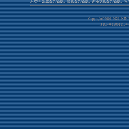
东欧>>
波兰首页
/
首版
、
捷克首页
/
首版
、
斯洛伐克首页
/
首版
、
匈
Copyright©2001-20
21
, KIN
辽ICP备13001115号