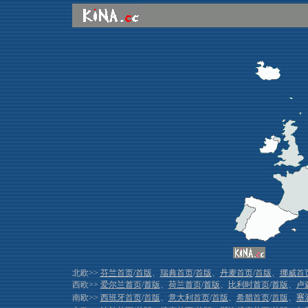
北欧>>
芬兰首页
/
首版
、
瑞典首页
/
首版
、
丹麦首页
/
首版
、
挪威首
西欧>>
爱尔兰首页
/
首版
、
荷兰首页
/
首版
、
比利时首页
/
首版
、
卢
南欧>>
西班牙首页
/
首版
、
意大利首页
/
首版
、
希腊首页
/
首版
、
塞