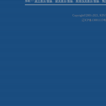
东欧>>
波兰首页
/
首版
、
捷克首页
/
首版
、
斯洛伐克首页
/
首版
、
匈
Copyright©2001-20
21
, KIN
辽ICP备13001115号