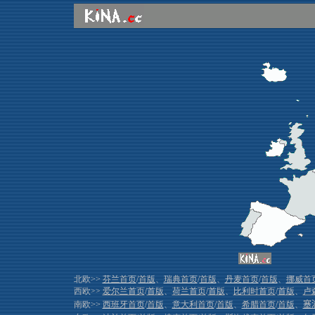
北欧>>
芬兰首页
/
首版
、
瑞典首页
/
首版
、
丹麦首页
/
首版
、
挪威首
西欧>>
爱尔兰首页
/
首版
、
荷兰首页
/
首版
、
比利时首页
/
首版
、
卢
南欧>>
西班牙首页
/
首版
、
意大利首页
/
首版
、
希腊首页
/
首版
、
塞