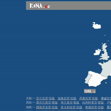
北欧>>
芬兰首页
/
首版
、
瑞典首页
/
首版
、
丹麦首页
/
首版
、
挪威首
西欧>>
爱尔兰首页
/
首版
、
荷兰首页
/
首版
、
比利时首页
/
首版
、
卢
南欧>>
西班牙首页
/
首版
、
意大利首页
/
首版
、
希腊首页
/
首版
、
塞