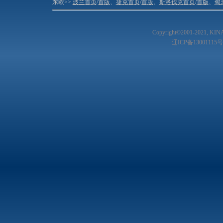
东欧>>
波兰首页
/
首版
、
捷克首页
/
首版
、
斯洛伐克首页
/
首版
、
匈
Copyright©2001-20
21
, KIN
辽ICP备13001115号