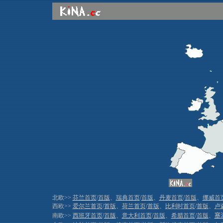
北欧>>
芬兰首页
/
首版
、
瑞典首页
/
首版
、
丹麦首页
/
首版
、
挪威首
西欧>>
爱尔兰首页
/
首版
、
荷兰首页
/
首版
、
比利时首页
/
首版
、
卢
南欧>>
西班牙首页
/
首版
、
意大利首页
/
首版
、
希腊首页
/
首版
、
塞