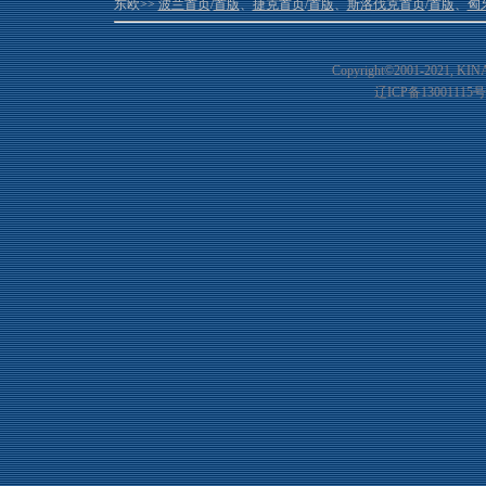
东欧>>
波兰首页
/
首版
、
捷克首页
/
首版
、
斯洛伐克首页
/
首版
、
匈
Copyright©2001-20
21
, KIN
辽ICP备13001115号