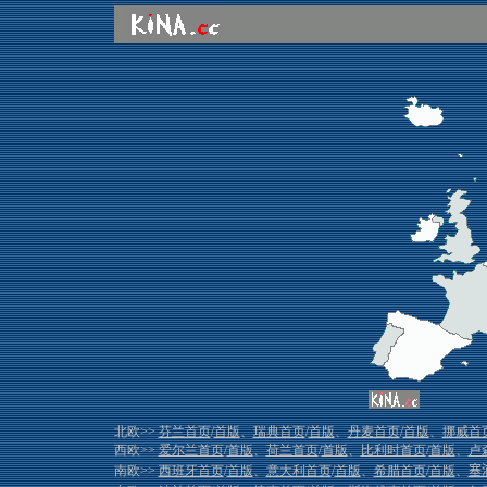
北欧>>
芬兰首页
/
首版
、
瑞典首页
/
首版
、
丹麦首页
/
首版
、
挪威首
西欧>>
爱尔兰首页
/
首版
、
荷兰首页
/
首版
、
比利时首页
/
首版
、
卢
南欧>>
西班牙首页
/
首版
、
意大利首页
/
首版
、
希腊首页
/
首版
、
塞