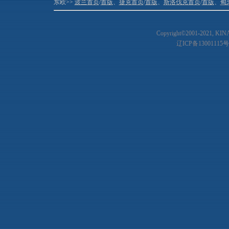
东欧>>
波兰首页
/
首版
、
捷克首页
/
首版
、
斯洛伐克首页
/
首版
、
匈
Copyright©2001-20
21
, KIN
辽ICP备13001115号