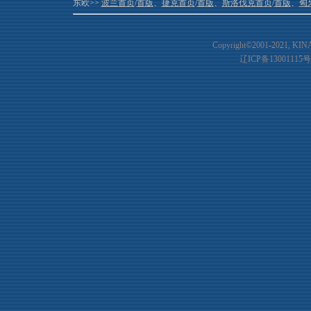
东欧>>
波兰首页
/
首版
、
捷克首页
/
首版
、
斯洛伐克首页
/
首版
、
匈
Copyright©2001-20
21
, KIN
辽ICP备13001115号