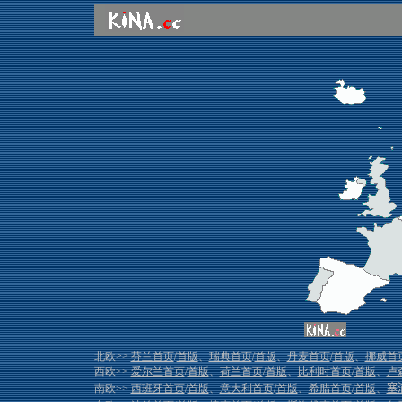
北欧>>
芬兰首页
/
首版
、
瑞典首页
/
首版
、
丹麦首页
/
首版
、
挪威首
西欧>>
爱尔兰首页
/
首版
、
荷兰首页
/
首版
、
比利时首页
/
首版
、
卢
南欧>>
西班牙首页
/
首版
、
意大利首页
/
首版
、
希腊首页
/
首版
、
塞