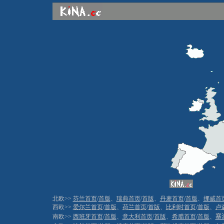
北欧>>
芬兰首页
/
首版
、
瑞典首页
/
首版
、
丹麦首页
/
首版
、
挪威首
西欧>>
爱尔兰首页
/
首版
、
荷兰首页
/
首版
、
比利时首页
/
首版
、
卢
南欧>>
西班牙首页
/
首版
、
意大利首页
/
首版
、
希腊首页
/
首版
、
塞