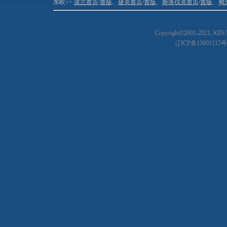
东欧>>
波兰首页
/
首版
、
捷克首页
/
首版
、
斯洛伐克首页
/
首版
、
匈
Copyright©2001-20
21
, KIN
辽ICP备13001115号