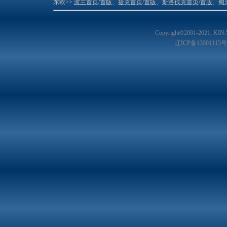
东欧>>
波兰首页
/
首版
、
捷克首页
/
首版
、
斯洛伐克首页
/
首版
、
匈
Copyright©2001-20
21
, KIN
辽ICP备13001115号