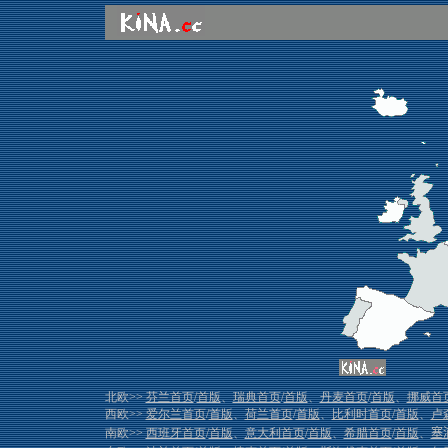
北欧>>
芬兰首页
/
首版
、
瑞典首页
/
首版
、
丹麦首页
/
首版
、
挪威首
西欧>>
爱尔兰首页
/
首版
、
荷兰首页
/
首版
、
比利时首页
/
首版
、
卢
南欧>>
西班牙首页
/
首版
、
意大利首页
/
首版
、
希腊首页
/
首版
、
塞