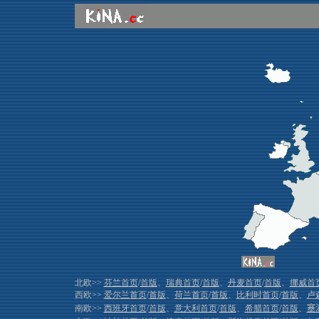
北欧>>
芬兰首页
/
首版
、
瑞典首页
/
首版
、
丹麦首页
/
首版
、
挪威首
西欧>>
爱尔兰首页
/
首版
、
荷兰首页
/
首版
、
比利时首页
/
首版
、
卢
南欧>>
西班牙首页
/
首版
、
意大利首页
/
首版
、
希腊首页
/
首版
、
塞