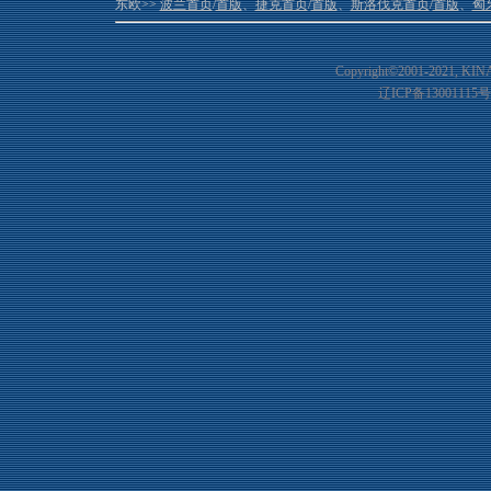
东欧>>
波兰首页
/
首版
、
捷克首页
/
首版
、
斯洛伐克首页
/
首版
、
匈
Copyright©2001-20
21
, KIN
辽ICP备13001115号