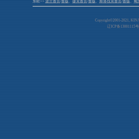
东欧>>
波兰首页
/
首版
、
捷克首页
/
首版
、
斯洛伐克首页
/
首版
、
匈
Copyright©2001-20
21
, KIN
辽ICP备13001115号