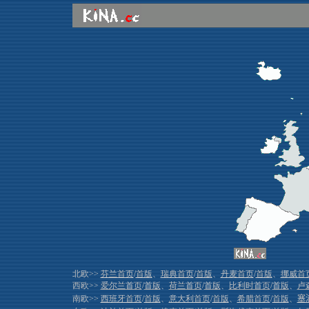
北欧>>
芬兰首页
/
首版
、
瑞典首页
/
首版
、
丹麦首页
/
首版
、
挪威首
西欧>>
爱尔兰首页
/
首版
、
荷兰首页
/
首版
、
比利时首页
/
首版
、
卢
南欧>>
西班牙首页
/
首版
、
意大利首页
/
首版
、
希腊首页
/
首版
、
塞