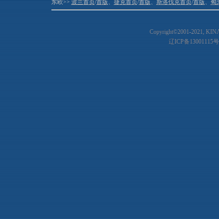
东欧>>
波兰首页
/
首版
、
捷克首页
/
首版
、
斯洛伐克首页
/
首版
、
匈
Copyright©2001-20
21
, KIN
辽ICP备13001115号