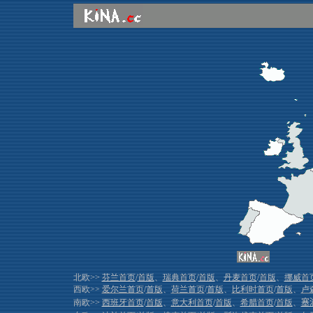
北欧>>
芬兰首页
/
首版
、
瑞典首页
/
首版
、
丹麦首页
/
首版
、
挪威首
西欧>>
爱尔兰首页
/
首版
、
荷兰首页
/
首版
、
比利时首页
/
首版
、
卢
南欧>>
西班牙首页
/
首版
、
意大利首页
/
首版
、
希腊首页
/
首版
、
塞