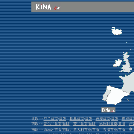
北欧>>
芬兰首页
/
首版
、
瑞典首页
/
首版
、
丹麦首页
/
首版
、
挪威首
西欧>>
爱尔兰首页
/
首版
、
荷兰首页
/
首版
、
比利时首页
/
首版
、
卢
南欧>>
西班牙首页
/
首版
、
意大利首页
/
首版
、
希腊首页
/
首版
、
塞