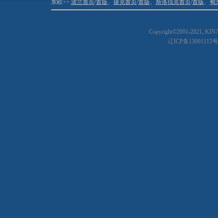
东欧>>
波兰首页
/
首版
、
捷克首页
/
首版
、
斯洛伐克首页
/
首版
、
匈
Copyright©2001-20
21
, KIN
辽ICP备13001115号