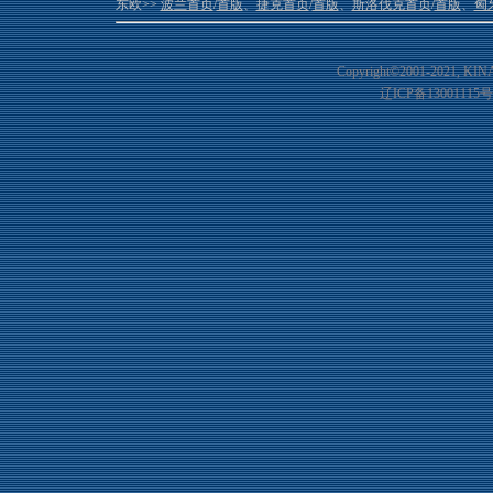
东欧>>
波兰首页
/
首版
、
捷克首页
/
首版
、
斯洛伐克首页
/
首版
、
匈
Copyright©2001-20
21
, KIN
辽ICP备13001115号