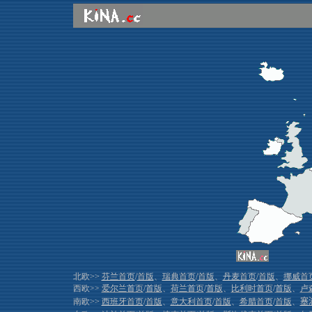
北欧>>
芬兰首页
/
首版
、
瑞典首页
/
首版
、
丹麦首页
/
首版
、
挪威首
西欧>>
爱尔兰首页
/
首版
、
荷兰首页
/
首版
、
比利时首页
/
首版
、
卢
南欧>>
西班牙首页
/
首版
、
意大利首页
/
首版
、
希腊首页
/
首版
、
塞