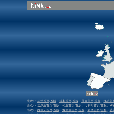
北欧>>
芬兰首页
/
首版
、
瑞典首页
/
首版
、
丹麦首页
/
首版
、
挪威首
西欧>>
爱尔兰首页
/
首版
、
荷兰首页
/
首版
、
比利时首页
/
首版
、
卢
南欧>>
西班牙首页
/
首版
、
意大利首页
/
首版
、
希腊首页
/
首版
、
塞