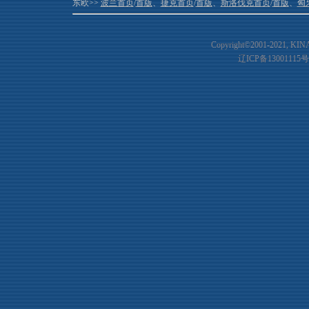
东欧>>
波兰首页
/
首版
、
捷克首页
/
首版
、
斯洛伐克首页
/
首版
、
匈
Copyright©2001-20
21
, KIN
辽ICP备13001115号