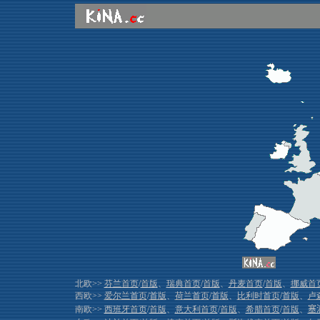
北欧>>
芬兰首页
/
首版
、
瑞典首页
/
首版
、
丹麦首页
/
首版
、
挪威首
西欧>>
爱尔兰首页
/
首版
、
荷兰首页
/
首版
、
比利时首页
/
首版
、
卢
南欧>>
西班牙首页
/
首版
、
意大利首页
/
首版
、
希腊首页
/
首版
、
塞