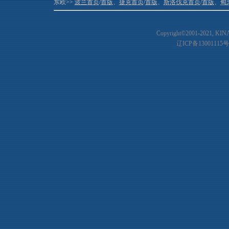
东欧>>
波兰首页
/
首版
、
捷克首页
/
首版
、
斯洛伐克首页
/
首版
、
匈
Copyright©2001-20
21
, KIN
辽ICP备13001115号