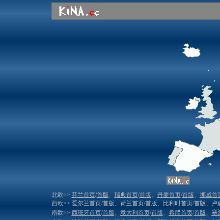
北欧>>
芬兰首页
/
首版
、
瑞典首页
/
首版
、
丹麦首页
/
首版
、
挪威首
西欧>>
爱尔兰首页
/
首版
、
荷兰首页
/
首版
、
比利时首页
/
首版
、
卢
南欧>>
西班牙首页
/
首版
、
意大利首页
/
首版
、
希腊首页
/
首版
、
塞