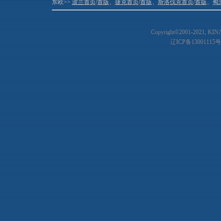
东欧>>
波兰首页
/
首版
、
捷克首页
/
首版
、
斯洛伐克首页
/
首版
、
匈
Copyright©2001-20
21
, KIN
辽ICP备13001115号