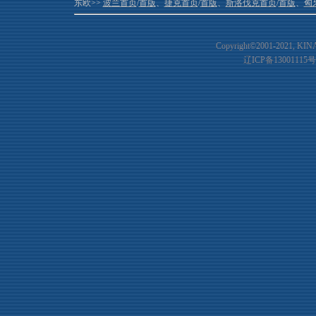
东欧>>
波兰首页
/
首版
、
捷克首页
/
首版
、
斯洛伐克首页
/
首版
、
匈
Copyright©2001-20
21
, KIN
辽ICP备13001115号