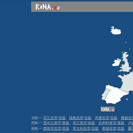
北欧>>
芬兰首页
/
首版
、
瑞典首页
/
首版
、
丹麦首页
/
首版
、
挪威首
西欧>>
爱尔兰首页
/
首版
、
荷兰首页
/
首版
、
比利时首页
/
首版
、
卢
南欧>>
西班牙首页
/
首版
、
意大利首页
/
首版
、
希腊首页
/
首版
、
塞