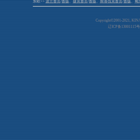
东欧>>
波兰首页
/
首版
、
捷克首页
/
首版
、
斯洛伐克首页
/
首版
、
匈
Copyright©2001-20
21
, KIN
辽ICP备13001115号