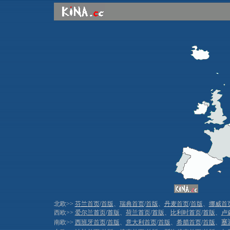
北欧>>
芬兰首页
/
首版
、
瑞典首页
/
首版
、
丹麦首页
/
首版
、
挪威首
西欧>>
爱尔兰首页
/
首版
、
荷兰首页
/
首版
、
比利时首页
/
首版
、
卢
南欧>>
西班牙首页
/
首版
、
意大利首页
/
首版
、
希腊首页
/
首版
、
塞