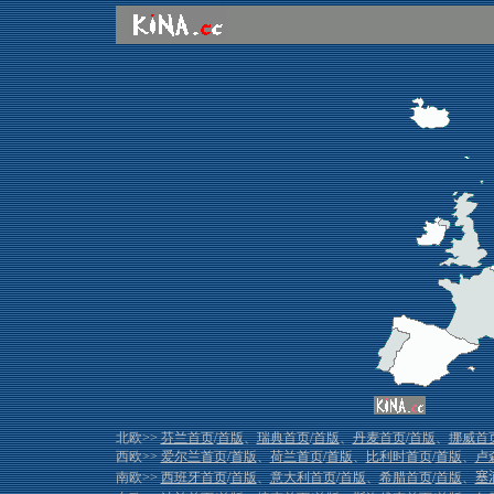
北欧>>
芬兰首页
/
首版
、
瑞典首页
/
首版
、
丹麦首页
/
首版
、
挪威首
西欧>>
爱尔兰首页
/
首版
、
荷兰首页
/
首版
、
比利时首页
/
首版
、
卢
南欧>>
西班牙首页
/
首版
、
意大利首页
/
首版
、
希腊首页
/
首版
、
塞