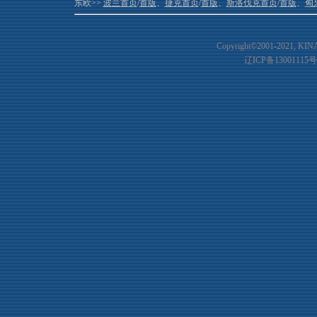
东欧>>
波兰首页
/
首版
、
捷克首页
/
首版
、
斯洛伐克首页
/
首版
、
匈
Copyright©2001-20
21
, KIN
辽ICP备13001115号