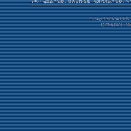
东欧>>
波兰首页
/
首版
、
捷克首页
/
首版
、
斯洛伐克首页
/
首版
、
匈
Copyright©2001-20
21
, KIN
辽ICP备13001115号