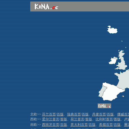
北欧>>
芬兰首页
/
首版
、
瑞典首页
/
首版
、
丹麦首页
/
首版
、
挪威首
西欧>>
爱尔兰首页
/
首版
、
荷兰首页
/
首版
、
比利时首页
/
首版
、
卢
南欧>>
西班牙首页
/
首版
、
意大利首页
/
首版
、
希腊首页
/
首版
、
塞