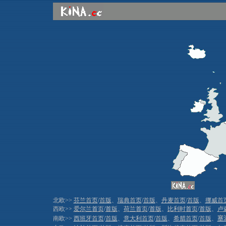
北欧>>
芬兰首页
/
首版
、
瑞典首页
/
首版
、
丹麦首页
/
首版
、
挪威首
西欧>>
爱尔兰首页
/
首版
、
荷兰首页
/
首版
、
比利时首页
/
首版
、
卢
南欧>>
西班牙首页
/
首版
、
意大利首页
/
首版
、
希腊首页
/
首版
、
塞