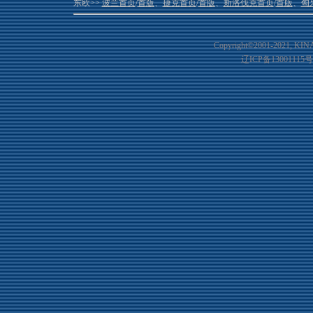
东欧>>
波兰首页
/
首版
、
捷克首页
/
首版
、
斯洛伐克首页
/
首版
、
匈
Copyright©2001-20
21
, KIN
辽ICP备13001115号