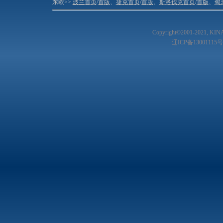
东欧>>
波兰首页
/
首版
、
捷克首页
/
首版
、
斯洛伐克首页
/
首版
、
匈
Copyright©2001-20
21
, KIN
辽ICP备13001115号