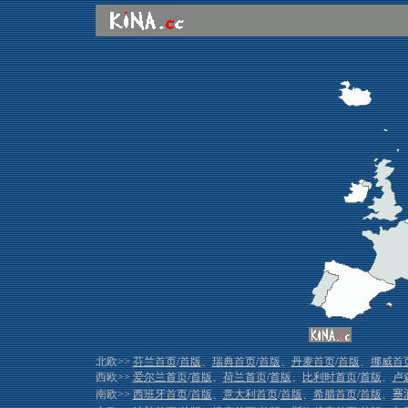
北欧>>
芬兰首页
/
首版
、
瑞典首页
/
首版
、
丹麦首页
/
首版
、
挪威首
西欧>>
爱尔兰首页
/
首版
、
荷兰首页
/
首版
、
比利时首页
/
首版
、
卢
南欧>>
西班牙首页
/
首版
、
意大利首页
/
首版
、
希腊首页
/
首版
、
塞