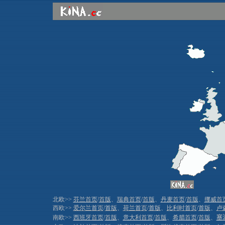
北欧>>
芬兰首页
/
首版
、
瑞典首页
/
首版
、
丹麦首页
/
首版
、
挪威首
西欧>>
爱尔兰首页
/
首版
、
荷兰首页
/
首版
、
比利时首页
/
首版
、
卢
南欧>>
西班牙首页
/
首版
、
意大利首页
/
首版
、
希腊首页
/
首版
、
塞