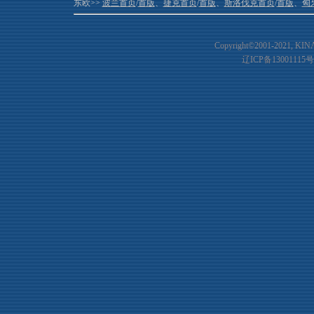
东欧>>
波兰首页
/
首版
、
捷克首页
/
首版
、
斯洛伐克首页
/
首版
、
匈
Copyright©2001-20
21
, KIN
辽ICP备13001115号