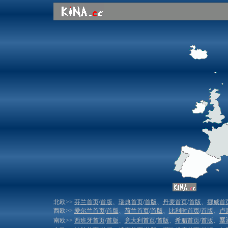
北欧>>
芬兰首页
/
首版
、
瑞典首页
/
首版
、
丹麦首页
/
首版
、
挪威首
西欧>>
爱尔兰首页
/
首版
、
荷兰首页
/
首版
、
比利时首页
/
首版
、
卢
南欧>>
西班牙首页
/
首版
、
意大利首页
/
首版
、
希腊首页
/
首版
、
塞