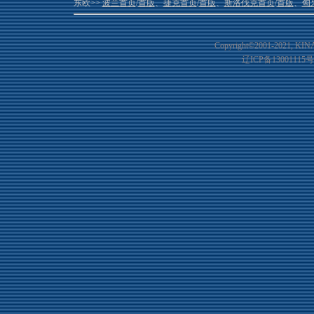
东欧>>
波兰首页
/
首版
、
捷克首页
/
首版
、
斯洛伐克首页
/
首版
、
匈
Copyright©2001-20
21
, KIN
辽ICP备13001115号