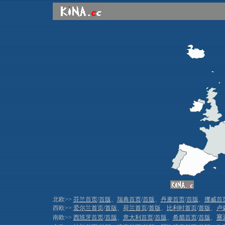
北欧>>
芬兰首页
/
首版
、
瑞典首页
/
首版
、
丹麦首页
/
首版
、
挪威首
西欧>>
爱尔兰首页
/
首版
、
荷兰首页
/
首版
、
比利时首页
/
首版
、
卢
南欧>>
西班牙首页
/
首版
、
意大利首页
/
首版
、
希腊首页
/
首版
、
塞