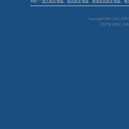
东欧>>
波兰首页
/
首版
、
捷克首页
/
首版
、
斯洛伐克首页
/
首版
、
匈
Copyright©2001-20
21
, KIN
辽ICP备13001115号