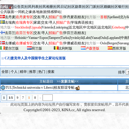
|
公告页
|
社民列表
|
社民相册
|
社民日记
|
社区勋章
|
社区门派
|
社区婚姻
|
社区银行
|
社
公共版面>>
同机之缘
|
各地旅游
|
情感驿站
|
去丹麦
|
在丹麦专区
|
交友/寻人
|
招贴广告
|
学丹麦语
|
校友
||
地方版>>
首都
|
Sjælland
|
北Jyll
去瑞典
|
在瑞典专区
|
家庭
|
交友/寻人
|
招贴广告
|
学瑞典语
|
校友
||
地方版>>
Stockholm
|
Uppsala
|
V
äster
ås
|
Linköping
|
近北地区
|
中北地区
|
远北地区
|
G
öteborg
|
中
去芬兰
|
在芬兰专区
|
交友/寻人
|
招贴广告
|
学芬兰语
|
校友
||
地方版>>
Helsinki+Vantaa+Espoo
|
Tampere
|
Turku
|
Jyv
äskylä
|
Lahti
|
Vaasa
|
Oulu
|
Lapp
land
|
中南
去挪威
|
在挪威专区
|
交友/寻人
|
招贴广告
|
学挪威语
|
校友
||
地方版>>
Oslo
|
Bergen
|
Stavang
爱尔兰版
荷兰版
比利时版
卢森堡版
西班牙版
::
CZ|捷克华人及中国留学生之家论坛首版
全部
|
个人
|
精华
|
推荐
|
热门
|
搜索
排序
主帖题目
>>发新主帖<<
主
TUL|Technická univerzita v Liberci|校友联谊专帖
北
1
1/1
9
7
1
8
:
此论坛页面上的内容为论坛用户自行编写发布， 责权皆归发帖用户，且不代表KI
Copyright©2001-2023,
KINA.cc
, All rights reserved.