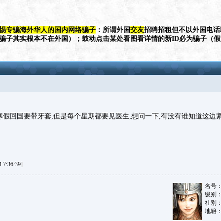
惕专骗海外华人的国内网络骗子
：所谓外国
交友
招聘招租但不以外国电话
（骗子其实根本不在外国）；鼓动点击某处看图看详情的新ID必为骗子（
寒假回国要带牙套,但是每个星期都要见医生,想问一下,有没有谁知道这边
7:36:39]