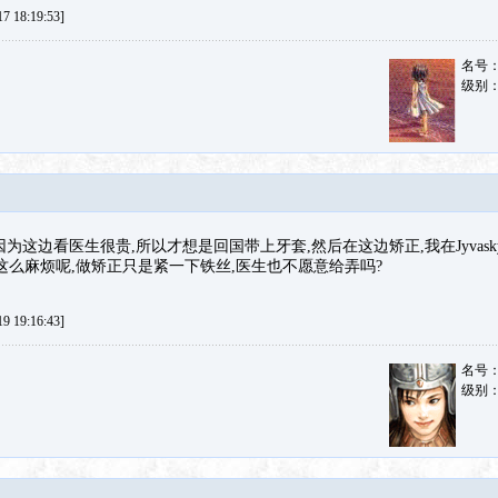
 18:19:53]
名号
级别
为这边看医生很贵,所以才想是回国带上牙套,然后在这边矫正,我在Jyvasky
这么麻烦呢,做矫正只是紧一下铁丝,医生也不愿意给弄吗?
 19:16:43]
名号
级别