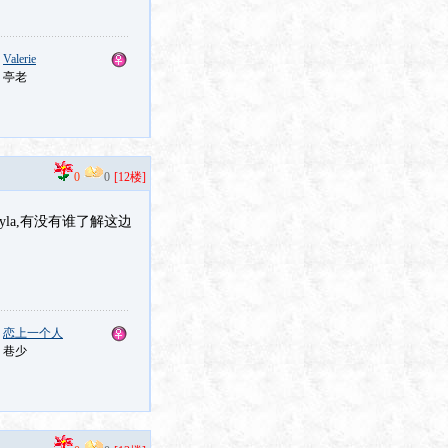
：
Valerie
：亭老
0
0
[12楼]
la,有没有谁了解这边
：
恋上一个人
：巷少