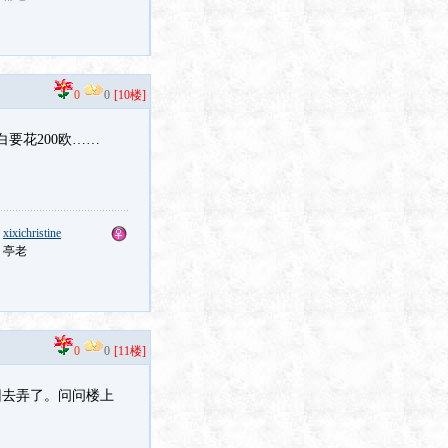
0
0
[10楼]
要花200欧……
：
xixichristine
：亭老
0
0
[11楼]
回去弄了。问问楼上