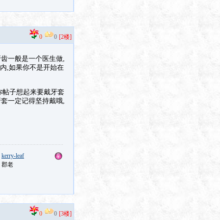
0
0
[2楼]
牙齿一般是一个医生做,
内,如果你不是开始在
看你帖子想起来要戴牙套
牙套一定记得坚持戴哦,
：
kerry-leaf
：郡老
0
0
[3楼]