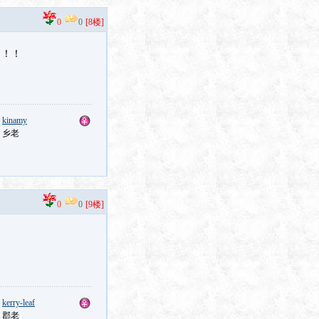
0
0
[8楼]
！！！
：
kinamy
：乡老
0
0
[9楼]
：
kerry-leaf
：郡老