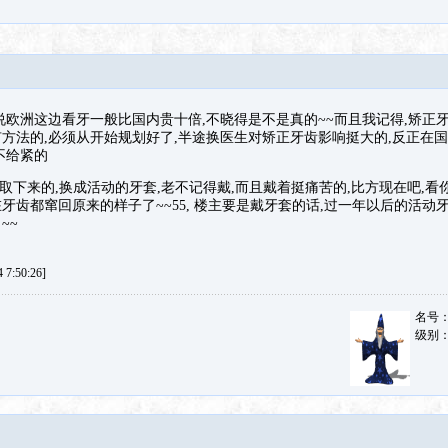
说欧洲这边看牙一般比国内贵十倍,不晓得是不是真的~~而且我记得,矫正
方法的,必须从开始规划好了,半途换医生对矫正牙齿影响挺大的,反正在国
不给紧的
刚取下来的,换成活动的牙套,老不记得戴,而且戴着挺痛苦的,比方现在吧,
在牙齿都窜回原来的样子了~~55, 楼主要是戴牙套的话,过一年以后的活动
~~
7:50:26]
名号
级别