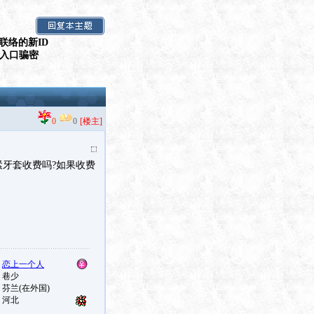
联络的新ID
假入口骗密
0
0
[楼主]
紧牙套收费吗?如果收费