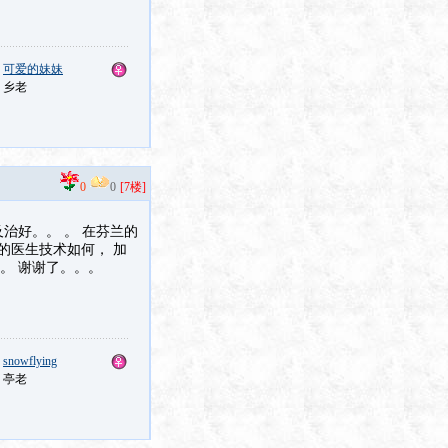
：
可爱的妹妹
：乡老
0
0
[7楼]
治好。。 。 在芬兰的
的医生技术如何， 加
。 谢谢了。。。
：
snowflying
：亭老