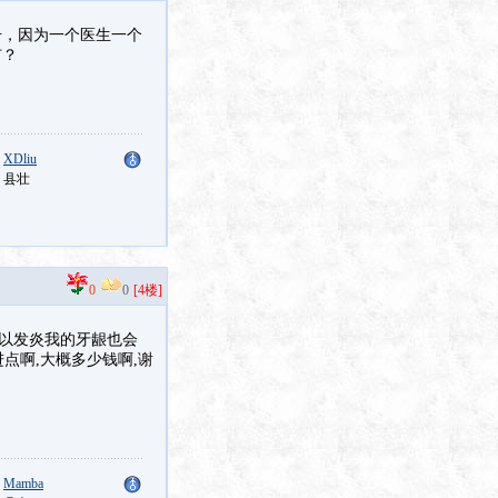
号，因为一个医生一个
市？
：
XDliu
：县壮
0
0
[4楼]
所以发炎我的牙龈也会
点啊,大概多少钱啊,谢
：
Mamba