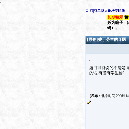
::
FI|芬兰华人论坛专区版
长期警示
警
必为骗子 
码）。
[原创]关于芬兰的牙医
题目可能说的不清楚,
的话,有没有学生价?
[
发布
：北京时间 2006/11/4 