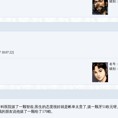
级别
18:07:22]
名号
级别
医院拔了一颗智齿,医生的态度很好就是帐单太贵了,拔一颗牙51欧元呀,,,
的朋友说他拔了一颗给了170欧,