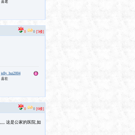
：县老
0
0
[5楼]
：
jelly_hui2004
：县壮
0
0
[6楼]
,, 这是公家的医院,如