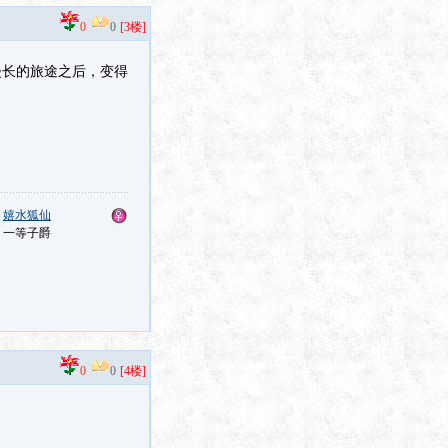
0
0
[3楼]
漫长的旅途之后，变得
：
嬉水狐仙
：一等子爵
0
0
[4楼]