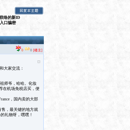
联络的新ID
假入口骗密
0
0
[楼主]
来和大家交流：
叫祖师爷，哈哈。化妆
推荐在机场免税店买，便
ance，国内卖的大部
房有售，最关键的地方就
心的礼物呀，嘿嘿！