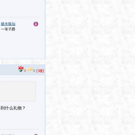
：
嬉水狐仙
：一等子爵
0
0
[5楼]
得到什么礼物？