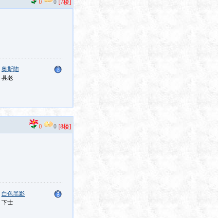
0
0
[7楼]
：
奥斯陆
：县老
0
0
[8楼]
：
白色黑影
：下士