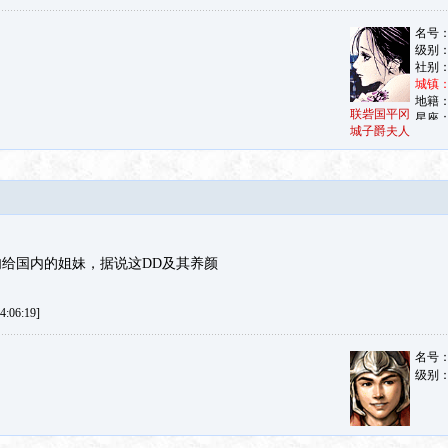
联砦国平冈
城子爵夫人
给国内的姐妹，据说这DD及其养颜
:06:19]
名号
级别