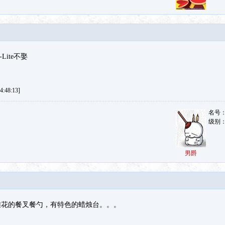
Lite不娶
:48:13]
名号
级别
男爵
雕花的餐叉餐勺，有特色的蜡烛台。。。