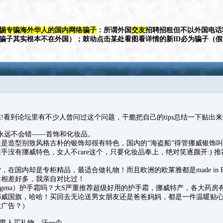
惕专骗海外华人的国内网络骗子
：所谓外国
交友
招聘招租但不以外国电话
（骗子其实根本不在外国）；鼓动点击某处看图看详情的新ID必为骗子（
!看到论坛里有不少人曾问过这个问题，干脆把自己的tips总结一下贴出
西永远不会错——首饰和化妆品。
是造型别致风格古朴的银饰却很有特色，国内的“海盗船”得管挪威银饰
乎没有挪威特色，女人不care这个，只要化妆品奉上，绝对笑逐颜开:) 
在国内却是专柜精品，最适合做礼物！而且欧洲的欧莱雅都是made in Fr
量相差好多，我亲自对比过！
rogena）护手霜吗？大S严重推荐超级好用的护手霜，挪威特产，各大药
挪威国旗，哈哈！买回去无论送男女朋友还是爸爸妈妈，都是一件温暖贴
做广告？）
给男人买礼物，汗一个。