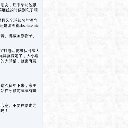
送朋友，后来采访他吸
买烟丝的时候别忘了顺
色而且又全球知名的酒当
酒都absolute nic
唇膏、挪威国旗帽子、
完了打电话要求从挪威大
玩具就搞定了，大小造
国的大熊猫，就更有意
，这么多年下来，家里
欢站在冰箱前津津有味
的心意。不要在临走之
喜哟！