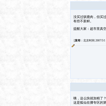
没买过驯鹿肉，但买
有些不新鲜。
提醒大家：超市里真
[
发布
：北京时间 2007/5/1 4
咦，这么快就加精了
这是狐仙在挪专区的