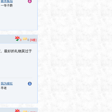
：
嬉水狐仙
：一等子爵
0
0
[6楼]
宜。最好的礼物莫过于
：
我为猪狂
：亭老