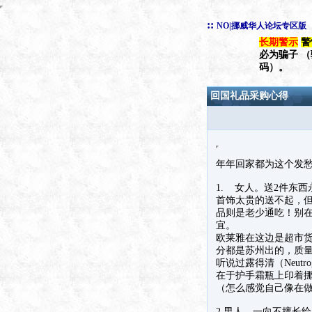
::
NO|挪威华人论坛专区版
长期警示
警
必为骗子 
码）。
回国礼品采购心得
年年回家都为这个发愁
1. 女人。送2件东
首饰太贵的送不起，但
品则是老少通吃！别在
宜。
欧莱雅在这边是超市货，
分都是苏州出的，质
听说过露得清（Neut
在于护手霜瓶上印着
（怎么感觉自己像在
2.男人。一向不擅长