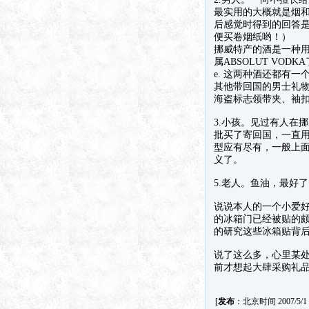
最实用的大概就是烟
后感觉时得到的回答是
便买卷烟纸哟！）
挪威特产的酒是一种用
属ABSOLUT VODKA
e. 这两种酒还都有一
其他带回国的男士礼
海盗标志领带夹、袖
3.小孩。见过有人在
批买了寄回国，一直
型应有尽有，一般上
义了。
5.老人。鱼油，最好
说说本人的一个小爱
的冰箱门已经被贴的
的研究这些冰箱贴背
说了这么多，心里某
前才想起大肆采购礼
[
发布
：北京时间 2007/5/1 3