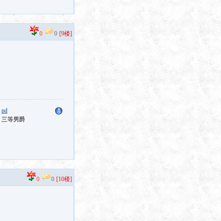
0
0
[9楼]
：
pd
：三等男爵
0
0
[10楼]