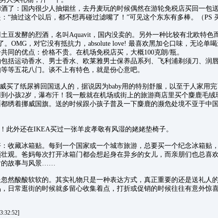
和酒了：国内很少人抽烟丝，去丹麦玩的时候偶然在游轮免税店买回一包
：“抽过这个以后，都不想再碰过滤嘴了！”可见这个东东有多棒。（PS 
土豆发酵的烈酒，名叫Aquavit，国内没卖的。另外一种比较有北欧特
了。OMG，对它没有抵抗力，absolute love! 最喜欢黑加仑口味，无论单喝还是调
个共同的优点：价格不贵。在机场免税店买，大概100克朗/瓶。
物包括运动香水、男士香水、欧莱雅男士保养品系列、飞利浦剃须刀、润
扣等等五花八门。谈不上有特色，就是份心意吧。
挪威买了纸尿裤回国送人的，据说因为baby用的特别舒服，以至于人家用
用到小孩2岁，瀑布汗！我一般就在机场或街上的旅游商店里买个麋鹿毛绒
面都绣着挪威国旗。送的时候跟小孩子普及一下麋鹿的濒危处境不亚于中
了！此外还在IKEA买过一张羊皮孝敬有风湿的姥姥垫椅子。
好：收藏冰箱贴。每到一个国家或一个城市旅游，总要买一个纪念冰箱贴
颇壮观。爸妈每次打开冰箱门都会想起身在异乡的女儿，而亲朋们也总喜
后的故事与风景……
处忽然酸酸软软的。其实礼物只是一种表达方式，真正重要的还是送礼人
品，日常逛街的时候就多留心收集着点，打折或促销的时候往往有意外惊
:32:52]