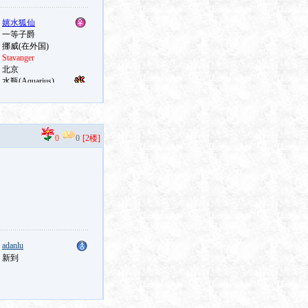
0
0
[2楼]
：
adanlu
：新到