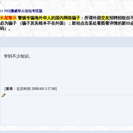
::
NO|挪威华人论坛专区版
长期警示
警惕专骗海外华人的国内网络骗子
：所谓外国
交友
招聘招租但不
必为骗子 （骗子其实根本不在外国）；鼓动点击某处看图看详情的新ID
码）。
学到不少知识。
[
发布
：北京时间 2008/4/6 3:17:00]