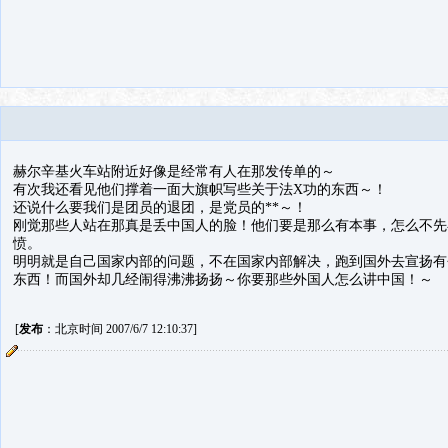
赫尔辛基火车站附近好像是经常有人在那发传单的～
有次我还看见他们撑着一面大旗帜写些关于法X功的东西～！
还说什么要我们是团员的退团，是党员的**～！
刚觉那些人站在那真是丢中国人的脸！他们要是那么有本事，怎么不先
愤。
明明就是自己国家内部的问题，不在国家内部解决，跑到国外去宣扬有
东西！而国外却几经闹得沸沸扬扬～你要那些外国人怎么讲中国！～
[
发布
：北京时间 2007/6/7 12:10:37]