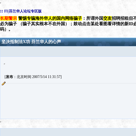
::
FI|芬兰华人论坛专区版
长期警示
警惕专骗海外华人的国内网络骗子
：所谓外国
交友
招聘招租但不
必为骗子 （骗子其实根本不在外国）；鼓动点击某处看图看详情的新ID
码）。
坚决抵制法X功 芬兰华人的心声
[
发布
：北京时间 2007/5/14 11:31:57]