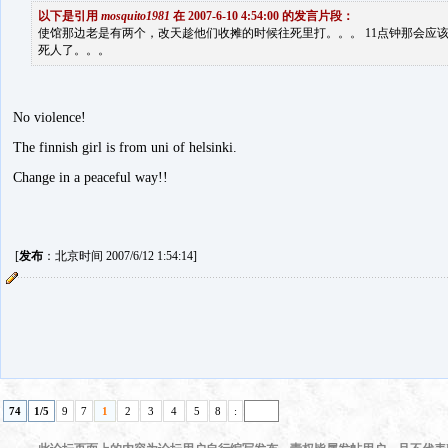
以下是引用
mosquito1981
在 2007-6-10 4:54:00 的发言片段：
使馆那边老是有两个，改天趁他们收摊的时候往死里打。。。 11点钟那会应
死人了。。。
No violence!
The finnish girl is from uni of helsinki.
Change in a peaceful way!!
[
发布
：北京时间 2007/6/12 1:54:14]
74
1/5
9
7
1
2
3
4
5
8
: