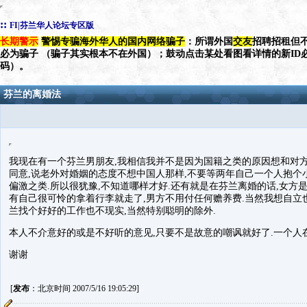
::
FI|芬兰华人论坛专区版
长期警示
警惕专骗海外华人的国内网络骗子
：所谓外国
交友
招聘招租但不
必为骗子 （骗子其实根本不在外国）；鼓动点击某处看图看详情的新ID
码）。
芬兰的离婚法
我现在有一个芬兰男朋友,我相信我并不是因为国籍之类的原因想和对方
同意,说老外对婚姻的态度不想中国人那样,不要等两年自己一个人抱个
偏激之类.所以很犹豫,不知道哪样才好.还有就是在芬兰离婚的话,女方
有自己很可怜的拿着行李就走了,男方不用付任何赡养费.当然我想自立
兰找个好好的工作也不现实,当然特别聪明的除外.
本人不介意好的或是不好听的意见,只要不是故意的嘲讽就好了.一个人
谢谢
[
发布
：北京时间 2007/5/16 19:05:29]