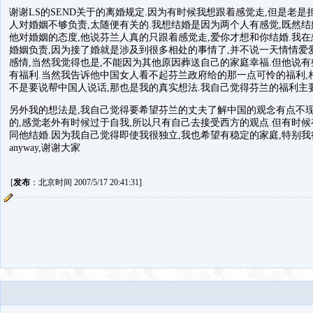
谢谢LS的SEND关于的离婚规定.因为有时候我想跟着感觉走,但是老是
人对婚姻不够负责,太随便有关的.我想结婚是因为两个人有感觉,既然结
他对婚姻的态度,他说芬兰人真的只跟着感觉走,爱你才想和你结婚.我
婚姻负责,因为接了婚就是涉及到很多相处的事情了,并不说一天情情爱
感情,当然我觉得也是,不能因为其他原因葬送自己的家庭幸福.但他说
有福利.当然我告诉他中国女人看不起芬兰政府给的那一点可怜的福利,
不是要说帮中国人说话,那也是我的真实想法.我自己觉得芬兰的福利主
另外我的想法是,我自己觉得要希望芬兰的丈夫了解中国的观念有点不
的,感觉老外有时候过于自我,所以只有自己去接受西方的观点.但有时
同他结婚.因为我自己觉得即使我很独立,我也希望有稳定的家庭,特别我
anyway,谢谢大家
[
发布
：北京时间 2007/5/17 20:41:31]