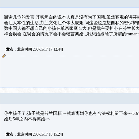
谢谢几位的发言,其实坦白的说本人真是没有为了国籍,虽然客观的讲芬
会让人本性的生活,芬兰文化让个体太规矩.问这些也是想自私的想保护自
数中国人都不想自己的小孩在单亲家庭长大,但是我主要担心在芬兰长
样会误会,在误会的情况下会不会轻言离婚,,,我想婚姻除了所谓的romantic
[
发布
：北京时间 2007/5/17 17:12:44]
你生孩子了,孩子就是芬兰国籍~~就算离婚你也有合法权利留下来~~5,
婚后5年之内不得离婚~~
[
发布
：北京时间 2007/5/17 18:15:24]