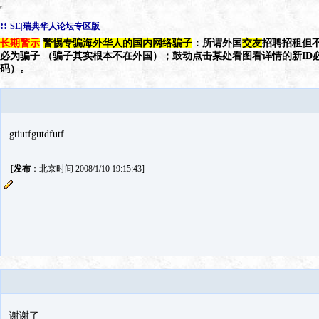
::
SE|瑞典华人论坛专区版
长期警示
警惕专骗海外华人的国内网络骗子
：所谓外国
交友
招聘招租但不
必为骗子 （骗子其实根本不在外国）；鼓动点击某处看图看详情的新ID
码）。
gtiutfgutdfutf
[
发布
：北京时间 2008/1/10 19:15:43]
谢谢了