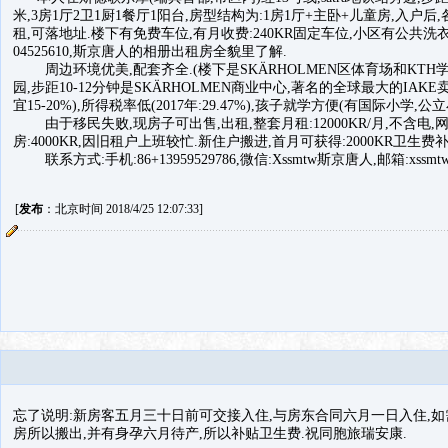
米,3房1厅2卫1厨1餐厅1阳台,房型结构为:1房1厅+主卧+儿童房,入户后
租,可落地址.楼下有免费车位,有月收费:240KR固定车位,小区有公共洗
04525610,斯京唐人的相册出租房全貌里了解.
周边环境优美,配套齐全.(楼下是SKÄRHOLMEN区体育场和KTH
园,步距10-12分钟是SKÄRHOLMEN商业中心,著名的全球最大的IAK
宜15-20%),所得税率低(2017年:29.47%),孩子就学方便(有国际小学
由于移民失败,现房子可出售,出租,整套月租:12000KR/月,不含电,网络费.
房:4000KR,因旧租户上班较忙.新住户搬进,首月可获得:2000KR卫生费
联系方式:手机:86+13959529786,微信:Xssmtw斯京唐人,邮箱:xssmtw@
[
发布
：北京时间 2018/4/25 12:07:33]
忘了说明:新房客五月三十日前可交接入住,与房东合同六月一日入住,如
房所以搬出,并有身孕六月待产,所以补贴卫生费.祝同胞旅瑞安康.