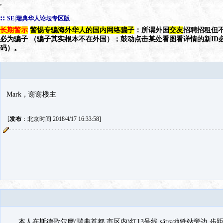
::
SE|瑞典华人论坛专区版
长期警示
警惕专骗海外华人的国内网络骗子
：所谓外国
交友
招聘招租但不
必为骗子 （骗子其实根本不在外国）；鼓动点击某处看图看详情的新ID
码）。
Mark，谢谢楼主
[
发布
：北京时间 2018/4/17 16:33:58]
本人在斯德歌尔摩(瑞典首都,市区内)红13号线,sätra地铁站旁边,步距