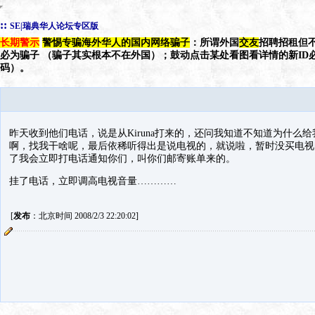
::
SE|瑞典华人论坛专区版
长期警示
警惕专骗海外华人的国内网络骗子
：所谓外国
交友
招聘招租但不
必为骗子 （骗子其实根本不在外国）；鼓动点击某处看图看详情的新ID
码）。
昨天收到他们电话，说是从Kiruna打来的，还问我知道不知道为什么给我
啊，找我干啥呢，最后依稀听得出是说电视的，就说啦，暂时没买电视
了我会立即打电话通知你们，叫你们邮寄账单来的。
挂了电话，立即调高电视音量…………
[
发布
：北京时间 2008/2/3 22:20:02]