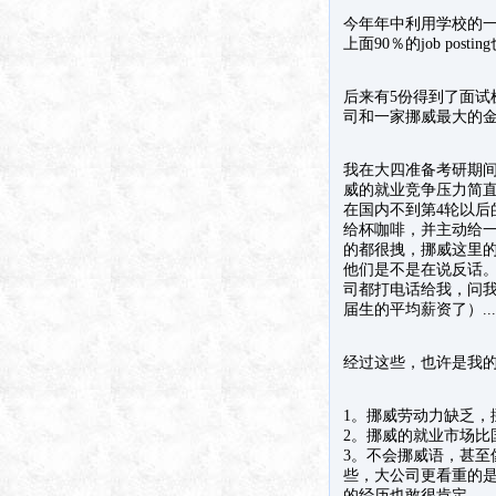
今年年中利用学校的一
上面90％的job p
后来有5份得到了面试机会
司和一家挪威最大的
我在大四准备考研期
威的就业竞争压力简直
在国内不到第4轮以后
给杯咖啡，并主动给一张
的都很拽，挪威这里的一
他们是不是在说反话。
司都打电话给我，问
届生的平均薪资了）....
经过这些，也许是我的
1。挪威劳动力缺乏，
2。挪威的就业市场比
3。不会挪威语，甚
些，大公司更看重的是
的经历也敢很肯定。