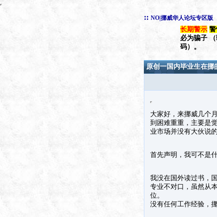
::
NO|挪威华人论坛专区版
长期警示
警
必为骗子 
码）。
原创一国内毕业生在挪的
大家好，来挪威几个月
到困难重重，主要是
业市场并没有大伙说
首先声明，我可不是
我没在国外读过书，
专业不对口，虽然从
位。
没有任何工作经验，