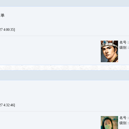
简单
 4:00:35]
名号
级别
 4:32:46]
名号
级别