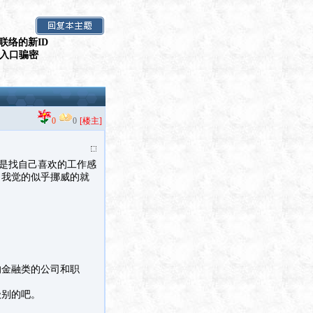
联络的新ID
假入口骗密
0
0
[楼主]
别是找自己喜欢的工作感
，我觉的似乎挪威的就
的金融类的公司和职
级别的吧。