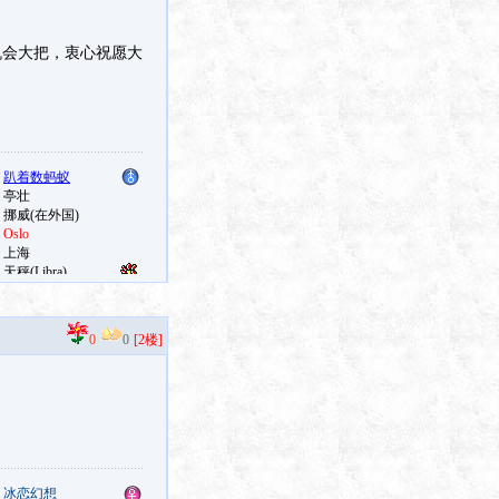
机会大把，衷心祝愿大
0
0
[2楼]
：
冰恋幻想