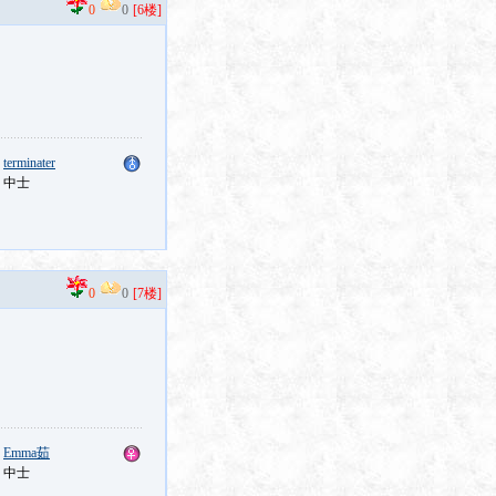
0
0
[6楼]
：
terminater
：中士
0
0
[7楼]
：
Emma茹
：中士