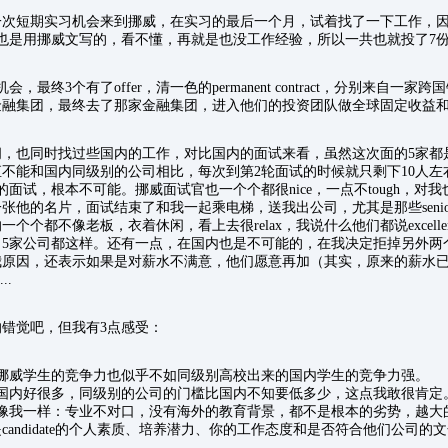
次短期实习机会来到挪威，在实习的最后一个月，试着找了一下工作，因为
osting也是用挪威文写的，看不懂，再就是也没工作经验，所以一共也就投了7
，最终3个有了offer，清一色的permanent contract，分别来自一
金融集团，最终去了那家金融集团，进入他们的投资团队做全球固定收益
间，也同时找过些国内的工作，对比国内的面试来看，虽然这次面的5家都
不能和国内同级别的公司相比，每次到第2轮面试的时候就只剩下10人左右
的面试，根本不可能。挪威面试官也一个个都很nice，一点不tough，对
他的名片，面试结束了和我一起乘电梯，送我出公司，尤其是那些senior m
个个都不像老板，衣着休闲，看上去很relax，我说什么他们都说excell
5家公司都这样。还有一点，在国内也是不可能的，在我决定拒掉另外两个o
我原因，还表示如果是对薪水不满意，他们愿意再加（其实，原来的薪水
..
错觉吧，但我有3点感受：
挪威学生的竞争力也似乎不如同级别高校出来的国内学生的竞争力强。
国内好很多，同级别的公司的门槛比国内不知要低多少，这点我敢很肯定
至像我一样：专业不对口，没有海外的教育背景，都不是根本的劣势，越大
candidate的个人素质、培养潜力、你的工作态度和是否符合他们公司的