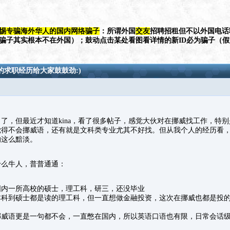
惕专骗海外华人的国内网络骗子
：所谓外国
交友
招聘招租但不以外国电话
（骗子其实根本不在外国）；鼓动点击某处看图看详情的新ID必为骗子（
求职经历给大家鼓鼓劲:)
了，但最近才知道kina，看了很多帖子，感觉大伙对在挪威找工作，特
觉得不会挪威语，还有就是文科类专业尤其不好找。但从我个人的经历看
的这么黯淡。
什么牛人，普普通通：
国内一所高校的硕士，理工科，研三，还没毕业
本科到硕士都是读的理工科，但一直想做金融投资，这次在挪威也都是投
挪威语更是一句都不会，一直憋在国内，所以英语口语也有限，日常会话