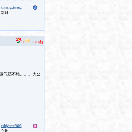
：
xiwangxiwang
：新到
0
0
[10楼]
是运气还不错。。。大公
：
teddybear2006
：立壮