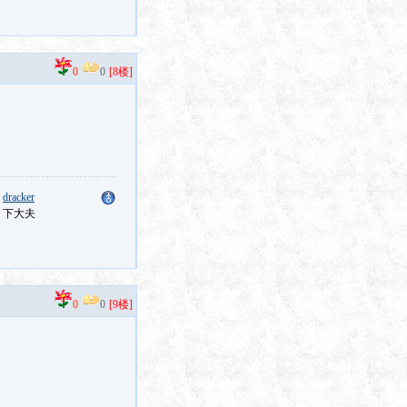
0
0
[8楼]
：
dracker
：下大夫
0
0
[9楼]