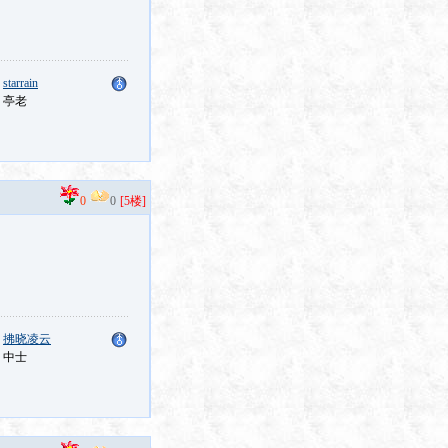
：
starrain
：亭老
0
0
[5楼]
：
拂晓凌云
：中士