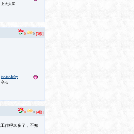
：上大夫卿
0
0
[3楼]
：
ice-ice-baby
：亭老
0
0
[4楼]
工作得30多了，不知