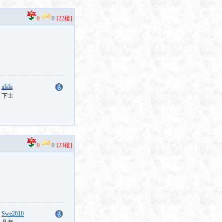
0
0
[22楼]
：
ulala
：下士
0
0
[23楼]
：
Swe2010