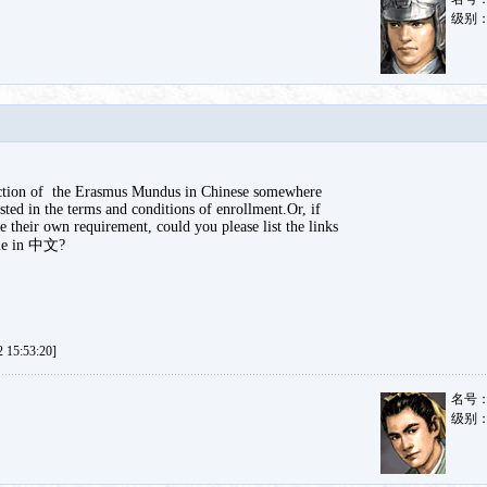
级别
duction of the Erasmus Mundus in Chinese somewhere
sted in the terms and conditions of enrollment.Or, if
 their own requirement, could you please list the links
able in 中文?
15:53:20]
名号
级别