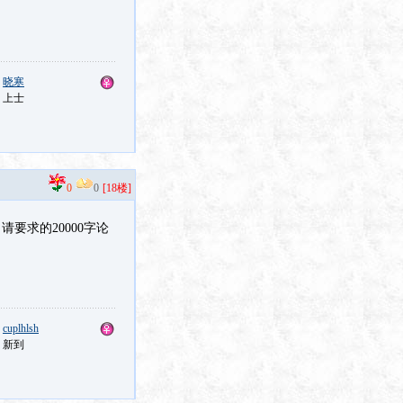
：
晓寒
：上士
0
0
[18楼]
要求的20000字论
：
cuplhlsh
：新到