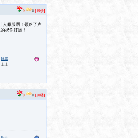
0
0
[19楼]
让人佩服啊！领略了卢
上的祝你好运！
：
晓寒
：上士
0
0
[20楼]
：
lhply