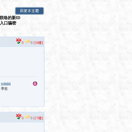
联络的新ID
假入口骗密
0
0
[16楼]
：
wimini
：亭壮
0
0
[17楼]