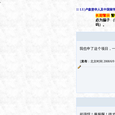
::
LU|卢森堡华人及中国留
长期警示
警
必为骗子 
码）。
我也申了这个项目，
[
发布
：北京时间 2008/6/9 1
超强悍！佩服啊！德