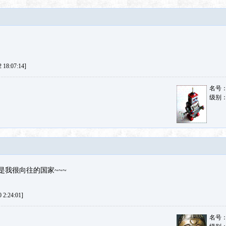
18:07:14]
名号
级别
堡是我很向往的国家~~~
2:24:01]
名号