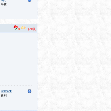
：亭壮
0
0
[21楼]
：
tatumonk
：新到