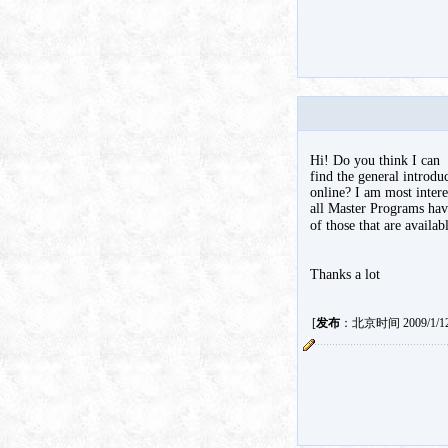
Hi! Do you think I can
find the general intro
online? I am most intere
all Master Programs have
of those that are avail
Thanks a lot
[
发布
：北京时间 2009/1/12 